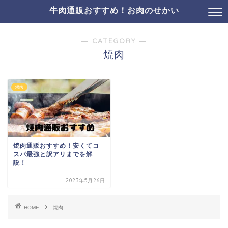
牛肉通販おすすめ！お肉のせかい
― CATEGORY ―
焼肉
焼肉
焼肉通販おすすめ！安くてコ
スパ最強と訳アリまでを解
説！
2023年5月26日
HOME
焼肉