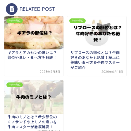
RELATED POST
牛肉の部位
牛肉の部位
ギアラとアカセンの違いは？
リブロースの部位とは？牛肉
部位や臭い・食べ方を解説！
好きのあなたも絶賛！極上に
美味い食べ方を牛肉マスター
がご紹介
2023年5月8日
2020年6月11日
牛肉の部位
牛肉のミノとは？希少部位の
ミノサンドや上ミノの違いを
牛肉マスターが徹底解説！