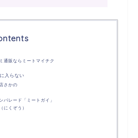
ontents
ミ通販ならミートマイチク
に入らない
店さかの
ンパレード「ミートガイ」
（にくぞう）