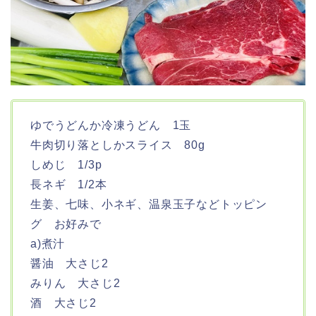
ゆでうどんか冷凍うどん 1玉
牛肉切り落としかスライス 80g
しめじ 1/3p
長ネギ 1/2本
生姜、七味、小ネギ、温泉玉子などトッピン
グ お好みで
a)煮汁
醤油 大さじ2
みりん 大さじ2
酒 大さじ2