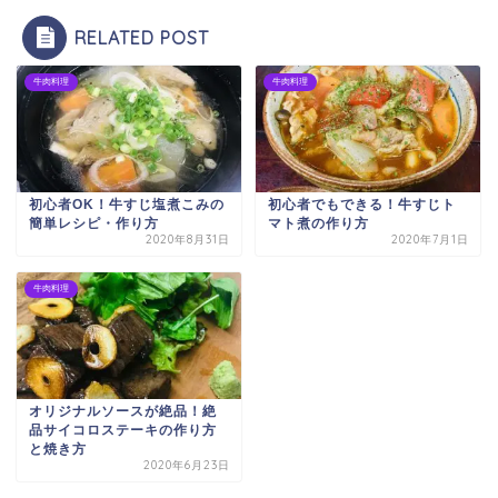
RELATED POST
牛肉料理
牛肉料理
初心者OK！牛すじ塩煮こみの
初心者でもできる！牛すじト
簡単レシピ・作り方
マト煮の作り方
2020年8月31日
2020年7月1日
牛肉料理
オリジナルソースが絶品！絶
品サイコロステーキの作り方
と焼き方
2020年6月23日