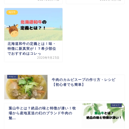
地方牛
北海道和牛の定義とは！味・
特徴に新真実が！？希少部位
でおすすめはコレっ
2020年9月23日
牛肉のカルビスープの作り方・レシピ
【初心者でも簡単】
葉山牛とは？絶品の味と特徴が凄い！牧
場から産地直送の幻のブランド牛肉の
魅...