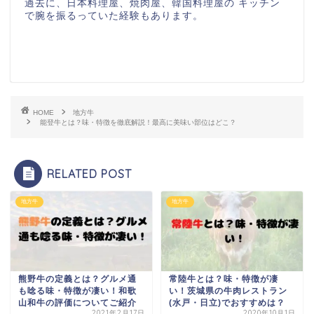
過去に、日本料理屋、焼肉屋、韓国料理屋の キッチン
で腕を振るっていた経験もあります。
HOME
地方牛
能登牛とは？味・特徴を徹底解説！最高に美味い部位はどこ？
RELATED POST
地方牛
地方牛
熊野牛の定義とは？グルメ通
常陸牛とは？味・特徴が凄
も唸る味・特徴が凄い！和歌
い！茨城県の牛肉レストラン
山和牛の評価についてご紹介
(水戸・日立)でおすすめは？
2021年2月17日
2020年10月1日