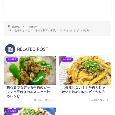
HOME
牛肉料理
お箸がすすむ！！牛肉と舞茸の和風スパゲティのレシピ・作り方
RELATED POST
牛肉料理
牛肉料理
初心者でもデキる牛肉のピー
【失敗しない！】牛肉とじゃ
マンと玉ねぎのエスニック炒
がいも炒めのレシピ・作り方
めレシピ
2020年11月19日
2021年5月30日
牛肉料理