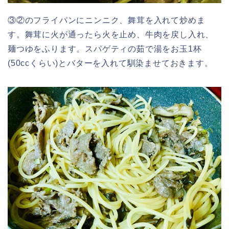
③②のフライパンにニンニク、舞茸を入れて炒めま
す。舞茸に火が通ったら火を止め、牛肉を戻し入れ、
麺つゆをふります。スパゲティの茹で湯をお玉1杯
(50ccくらい)とバターを入れて馴染ませておきます。