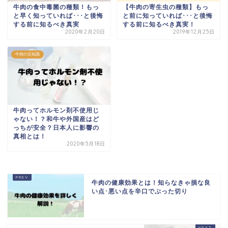
牛肉の食中毒菌の種類！もっ
【牛肉の寄生虫の種類】もっ
と早く知っていれば･･･と後悔
と前に知っていれば･･･と後悔
する前に知るべき真実
する前に知るべき真実！
2020年2月20日
2019年12月25日
牛肉の豆知識
牛肉ってホルモン剤不使用じ
ゃない！？和牛や外国産はど
っちが安全？日本人に影響の
真相とは！
2020年5月18日
牛肉の健康効果とは！知らなきゃ損な良
い点･悪い点を辛口でぶった切り